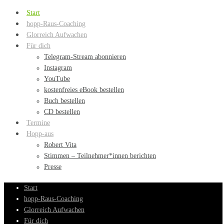
Start
hopp-Raus-Coaching
Glorreich Aufwachen
Für dich
Telegram-Stream abonnieren
Instagram
YouTube
kostenfreies eBook bestellen
Buch bestellen
CD bestellen
Termine
Hopp-aus
Robert Vita
Stimmen – Teilnehmer*innen berichten
Presse
Start
hopp-Raus-Coaching
Glorreich Aufwachen
Für dich