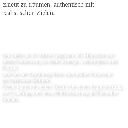
erneut zu träumen, authentisch mit
realistischen Zielen.
Seit mehr als 25 Jahren inspiriere ich Menschen auf
ihrem Lebensweg zu mehr Energie, Leichtigkeit und
Freude
und bei der Entfaltung ihres maximalen Potenzials
auf mehreren Bühnen.
Gerne kannst du einen Termin für einen Impulsvortrag,
ein Coaching und einen Bühnenauftrag als Darsteller
buchen.